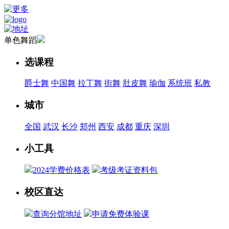
单色舞蹈
选课程
爵士舞
中国舞
拉丁舞
街舞
肚皮舞
瑜伽
系统班
私教
城市
全国
武汉
长沙
郑州
西安
成都
重庆
深圳
小工具
2024学费价格表
考级考证资料包
校区直达
查询分馆地址
申请免费体验课