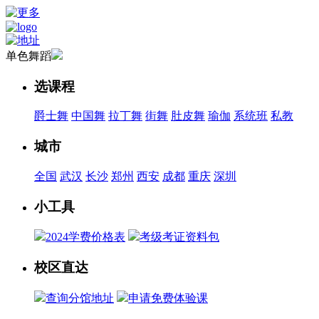
单色舞蹈
选课程
爵士舞
中国舞
拉丁舞
街舞
肚皮舞
瑜伽
系统班
私教
城市
全国
武汉
长沙
郑州
西安
成都
重庆
深圳
小工具
2024学费价格表
考级考证资料包
校区直达
查询分馆地址
申请免费体验课