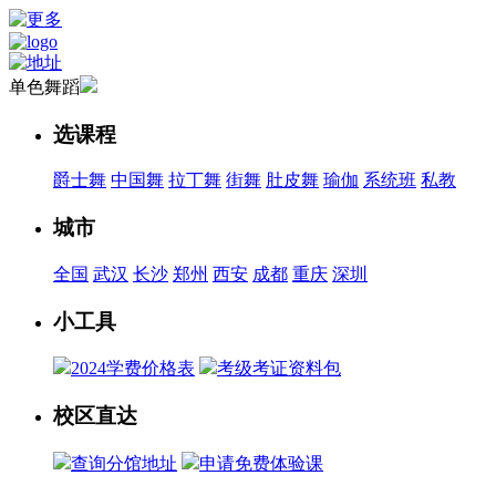
单色舞蹈
选课程
爵士舞
中国舞
拉丁舞
街舞
肚皮舞
瑜伽
系统班
私教
城市
全国
武汉
长沙
郑州
西安
成都
重庆
深圳
小工具
2024学费价格表
考级考证资料包
校区直达
查询分馆地址
申请免费体验课