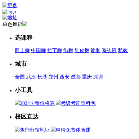
单色舞蹈
选课程
爵士舞
中国舞
拉丁舞
街舞
肚皮舞
瑜伽
系统班
私教
城市
全国
武汉
长沙
郑州
西安
成都
重庆
深圳
小工具
2024学费价格表
考级考证资料包
校区直达
查询分馆地址
申请免费体验课