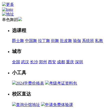
单色舞蹈
选课程
爵士舞
中国舞
拉丁舞
街舞
肚皮舞
瑜伽
系统班
私教
城市
全国
武汉
长沙
郑州
西安
成都
重庆
深圳
小工具
2024学费价格表
考级考证资料包
校区直达
查询分馆地址
申请免费体验课