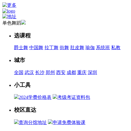
单色舞蹈
选课程
爵士舞
中国舞
拉丁舞
街舞
肚皮舞
瑜伽
系统班
私教
城市
全国
武汉
长沙
郑州
西安
成都
重庆
深圳
小工具
2024学费价格表
考级考证资料包
校区直达
查询分馆地址
申请免费体验课