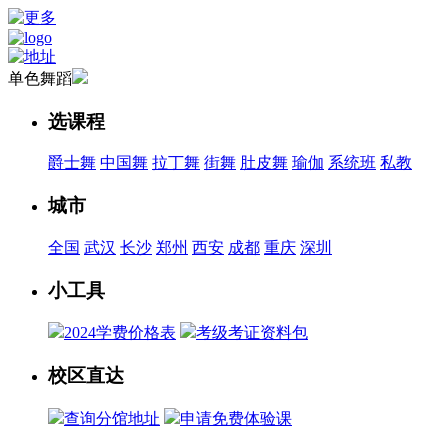
单色舞蹈
选课程
爵士舞
中国舞
拉丁舞
街舞
肚皮舞
瑜伽
系统班
私教
城市
全国
武汉
长沙
郑州
西安
成都
重庆
深圳
小工具
2024学费价格表
考级考证资料包
校区直达
查询分馆地址
申请免费体验课