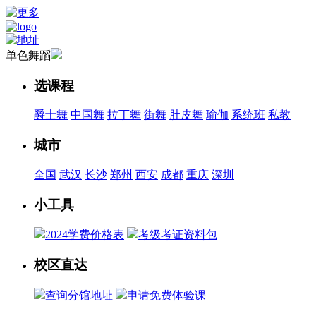
单色舞蹈
选课程
爵士舞
中国舞
拉丁舞
街舞
肚皮舞
瑜伽
系统班
私教
城市
全国
武汉
长沙
郑州
西安
成都
重庆
深圳
小工具
2024学费价格表
考级考证资料包
校区直达
查询分馆地址
申请免费体验课