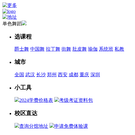
单色舞蹈
选课程
爵士舞
中国舞
拉丁舞
街舞
肚皮舞
瑜伽
系统班
私教
城市
全国
武汉
长沙
郑州
西安
成都
重庆
深圳
小工具
2024学费价格表
考级考证资料包
校区直达
查询分馆地址
申请免费体验课