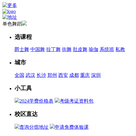
单色舞蹈
选课程
爵士舞
中国舞
拉丁舞
街舞
肚皮舞
瑜伽
系统班
私教
城市
全国
武汉
长沙
郑州
西安
成都
重庆
深圳
小工具
2024学费价格表
考级考证资料包
校区直达
查询分馆地址
申请免费体验课