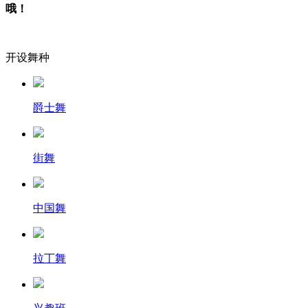
哦！
开设舞种
爵士舞
街舞
中国舞
拉丁舞