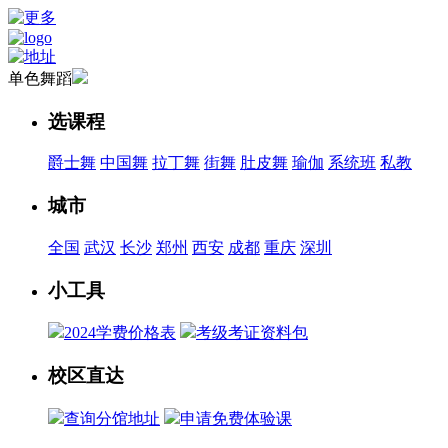
单色舞蹈
选课程
爵士舞
中国舞
拉丁舞
街舞
肚皮舞
瑜伽
系统班
私教
城市
全国
武汉
长沙
郑州
西安
成都
重庆
深圳
小工具
2024学费价格表
考级考证资料包
校区直达
查询分馆地址
申请免费体验课